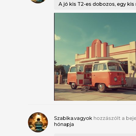
A jó kis T2-es dobozos, egy kis 
Szabika.vagyok
hozzászólt a bej
hónapja