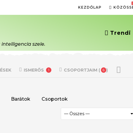
KEZDŐLAP
KÖZÖSS
Trendi 
ntelligencia szele.
ÉSEK
ISMERŐS
CSOPORTJAIM (
)
1
6
Barátok
Csoportok