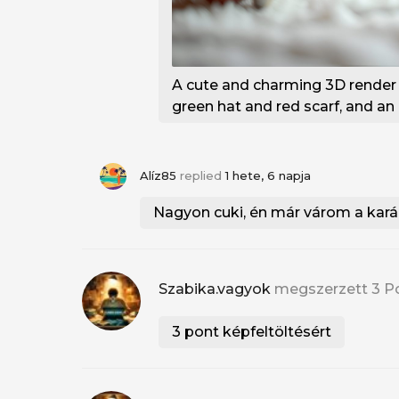
A cute and charming 3D render 
green hat and red scarf, and an 
Alíz85
replied
1 hete, 6 napja
Nagyon cuki, én már várom a kará
Szabika.vagyok
megszerzett 3 P
3 pont képfeltöltésért