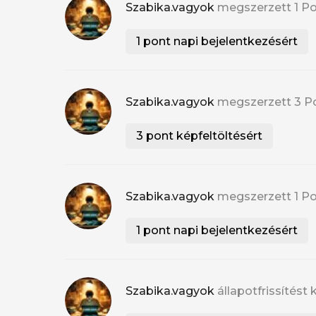
Szabika.vagyok
megszerzett 1 P
1 pont napi bejelentkezésért
Szabika.vagyok
megszerzett 3 P
3 pont képfeltöltésért
Szabika.vagyok
megszerzett 1 P
1 pont napi bejelentkezésért
Szabika.vagyok
állapotfrissítést