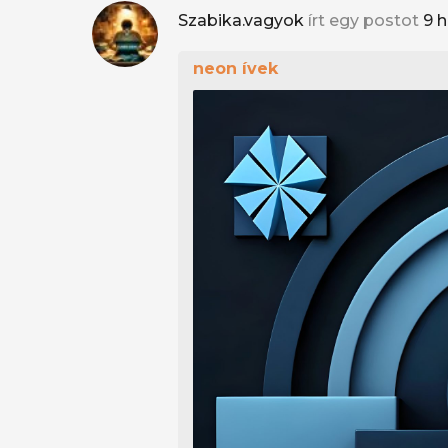
Szabika.vagyok
írt egy postot
9 
neon ívek