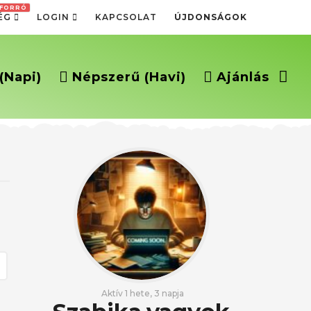
FORRÓ
ÉG
LOGIN
KAPCSOLAT
ÚJDONSÁGOK
(napi)
Népszerű (havi)
Ajánlás
Aktív 1 hete, 3 napja