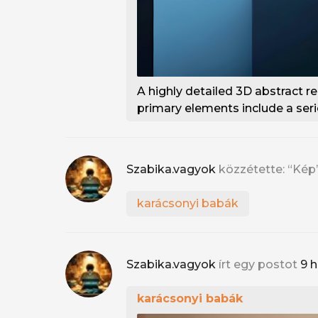
A highly detailed 3D abstract 
primary elements include a seri
Szabika.vagyok
közzétette: “Kép
karácsonyi babák
Szabika.vagyok
írt egy postot
9 
karácsonyi babák