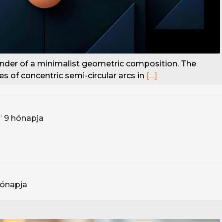
render of a minimalist geometric composition. The
es of concentric semi-circular arcs in
[…]
”
9 hónapja
hónapja