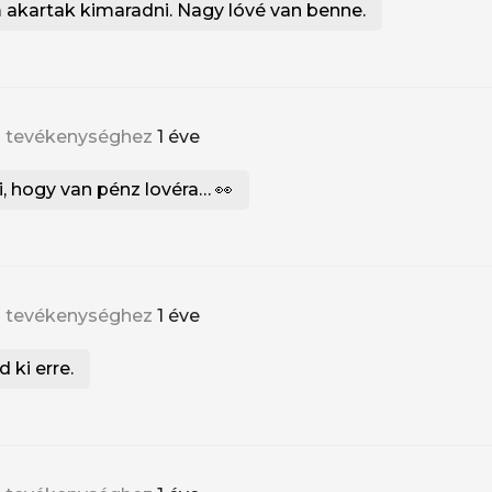
 akartak kimaradni. Nagy lóvé van benne.
j tevékenységhez
1 éve
, hogy van pénz lovéra… 👀
j tevékenységhez
1 éve
 ki erre.