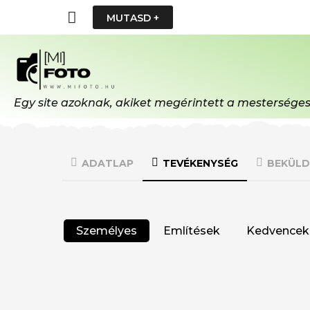
MUTASD +
Egy site azoknak, akiket megérintett a mesterséges i
ADATLAP
TEVÉKENYSÉG
BEKÜLD
Személyes
Említések
Kedvencek