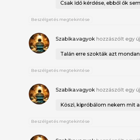
Csak idő kérdése, ebből ők sem
Beszélgetés megtekintése
Szabika.vagyok
hozzászólt egy ú
Talán erre szokták azt mondani
Beszélgetés megtekintése
Szabika.vagyok
hozzászólt egy ú
Köszi, kipróbálom nekem mit ad
Beszélgetés megtekintése