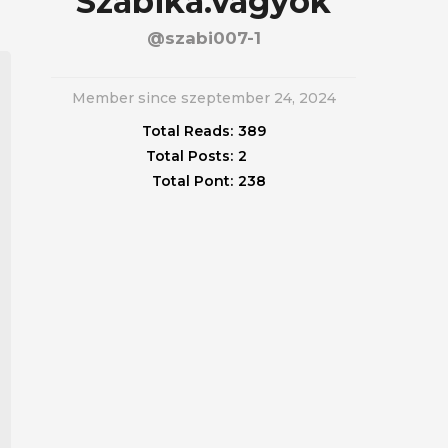
Szabika.vagyok
@szabi007-1
Member since szeptember 24, 2024
Total Reads:
389
Total Posts:
2
Total Pont:
238